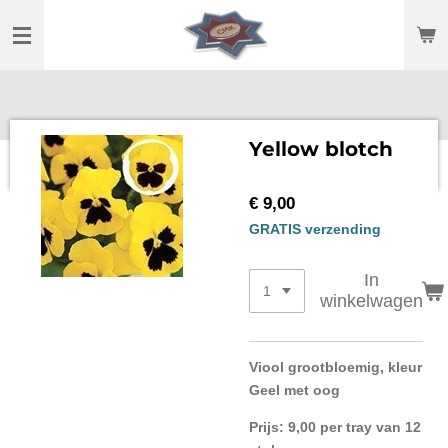
Ga
direct
naar
de
hoofdinhoud
Yellow blotch
€ 9,00
GRATIS verzending
In
winkelwagen
Viool grootbloemig, kleur
Geel met oog
Prijs: 9,00 per tray van 12