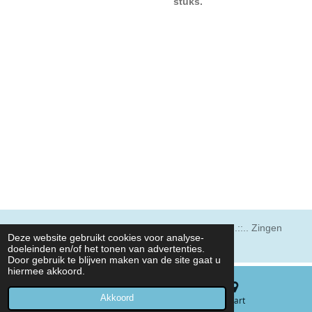
stuks.
© 2021 Coevorder Mannenkoor ..::..
Sinds 1955 ..::.. Zingen
Deze website gebruikt cookies voor analyse-
met plezier!
doeleinden en/of het tonen van advertenties.
Door gebruik te blijven maken van de site gaat u
hiermee akkoord.
Akkoord
E-mailadres
Kaart