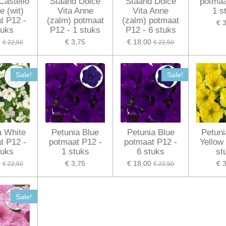
Castello
Staand Dolce
Staand Dolce
potmaa
e (wit)
Vita Anne
Vita Anne
1 s
t P12 -
(zalm) potmaat
(zalm) potmaat
€ 
tuks
P12 - 1 stuks
P12 - 6 stuks
0
€ 3,75
€ 18,00
€ 22,50
€ 22,50
Sale!
Sale!
 White
Petunia Blue
Petunia Blue
Petuni
t P12 -
potmaat P12 -
potmaat P12 -
Yellow
tuks
1 stuks
6 stuks
st
0
€ 3,75
€ 18,00
€ 
€ 22,50
€ 22,50
Sale!