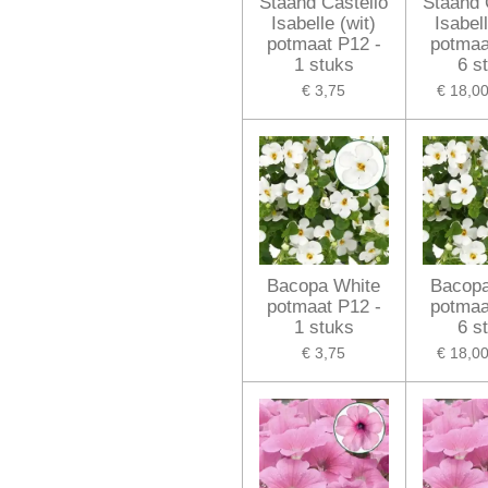
Staand Castello
Staand 
Isabelle (wit)
Isabell
potmaat P12 -
potmaa
1 stuks
6 s
€ 3,75
€ 18,0
Bacopa White
Bacopa
potmaat P12 -
potmaa
1 stuks
6 s
€ 3,75
€ 18,0