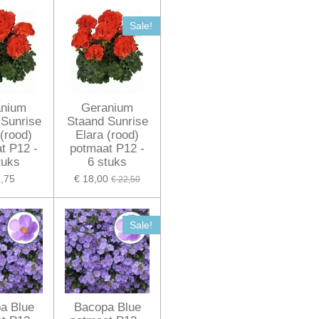
Sale!
anium
Geranium
 Sunrise
Staand Sunrise
 (rood)
Elara (rood)
t P12 -
potmaat P12 -
tuks
6 stuks
3,75
€ 18,00
€ 22,50
Sale!
a Blue
Bacopa Blue