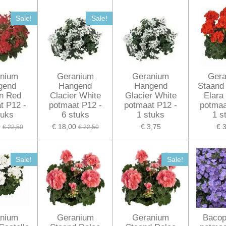
Sale!
Sale!
nium
Geranium
Geranium
Ger
gend
Hangend
Hangend
Staand
n Red
Clacier White
Glacier White
Elara
t P12 -
potmaat P12 -
potmaat P12 -
potmaa
tuks
6 stuks
1 stuks
1 s
0
€ 18,00
€ 3,75
€ 
€ 22,50
€ 22,50
Sale!
Sale!
nium
Geranium
Geranium
Bacop