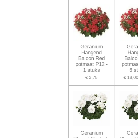
Geranium
Gera
Hangend
Han
Balcon Red
Balco
potmaat P12 -
potmaa
1 stuks
6 s
€ 3,75
€ 18,0
Geranium
Gera