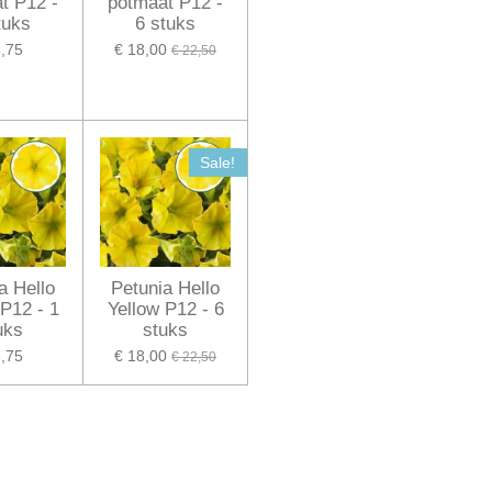
t P12 -
potmaat P12 -
tuks
6 stuks
3,75
€ 18,00
€ 22,50
Sale!
a Hello
Petunia Hello
 P12 - 1
Yellow P12 - 6
uks
stuks
3,75
€ 18,00
€ 22,50